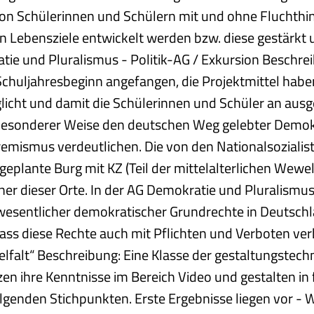
on Schülerinnen und Schülern mit und ohne Fluchthi
len Lebensziele entwickelt werden bzw. diese gestärkt 
tie und Pluralismus - Politik-AG / Exkursion Beschrei
chuljahresbeginn angefangen, die Projektmittel habe
licht und damit die Schülerinnen und Schüler an aus
in besonderer Weise den deutschen Weg gelebter Demo
mismus verdeutlichen. Die von den Nationalsozialist
plante Burg mit KZ (Teil der mittelalterlichen Wewel
iner dieser Orte. In der AG Demokratie und Pluralismu
wesentlicher demokratischer Grundrechte in Deutschla
dass diese Rechte auch mit Pflichten und Verboten ve
lfalt“ Beschreibung: Eine Klasse der gestaltungstech
zen ihre Kenntnisse im Bereich Video und gestalten in
lgenden Stichpunkten. Erste Ergebnisse liegen vor - 