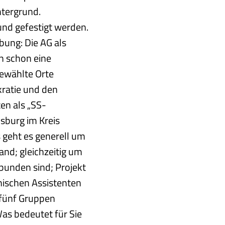
ntergrund.
und gefestigt werden.
bung: Die AG als
n schon eine
gewählte Orte
kratie und den
en als „SS-
sburg im Kreis
s geht es generell um
nd; gleichzeitig um
rbunden sind; Projekt
nischen Assistenten
 fünf Gruppen
Was bedeutet für Sie