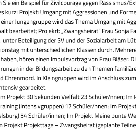
 Sie ein Beispiel für Zivilcourage gegen Rassismus/
 es kurz; Projekt: Umgang mit Aggressionen und Form
n einer Jungengruppe wird das Thema Umgang mit Ag
t bearbeitet; Projekrt: „Zwangsheirat“ Frau Sonja F
. unter Beteiligung der SV und der Sozialarbeit am Lüt
tionstag mit unterschiedlichen Klassen durch. Mehrere 
aben, hören einen Impulsvortrag von Frau Bläser. Di
hrungen in der Bildungsarbeit zu den Themen familiär
d Ehrenmord. In Kleingruppen wird im Anschluss zu
ntensiv gearbeitet.
Im Projekt 30 Sekunden Vielfalt 23 Schüler/nnen; Im 
raining (Intensivgruppen) 17 Schüler/nnen; Im Proje
lsburg) 54 Schüler/innen; Im Projekt Meine bunte We
m Projekt Projekttage – Zwangsheirat (geplante Teil