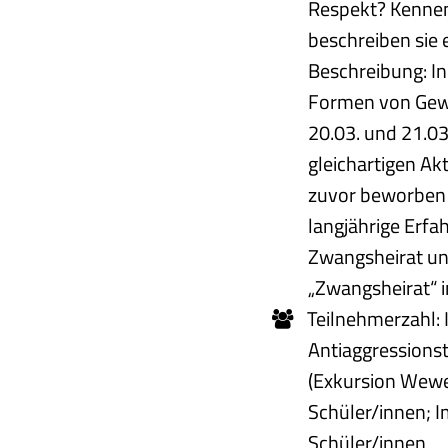
Respekt? Kennen
beschreiben sie
Beschreibung: I
Formen von Gewal
20.03. und 21.03
gleichartigen Ak
zuvor beworben h
langjährige Erfa
Zwangsheirat un
„Zwangsheirat“ i
Teilnehmerzahl:
Antiaggressionst
(Exkursion Wewe
Schüler/innen; I
Schüler/innen