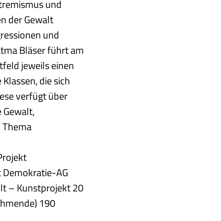
Extremismus und
en der Gewalt
gressionen und
atma Bläser führt am
tfeld jeweils einen
Klassen, die sich
ese verfügt über
e Gewalt,
m Thema
Projekt
kt Demokratie-AG
lt – Kunstprojekt 20
nehmende) 190