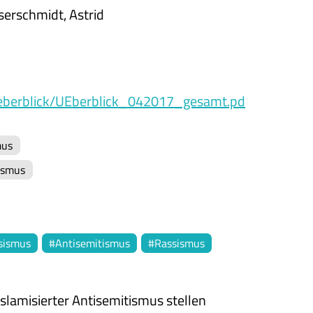
erschmidt, Astrid
eberblick/UEberblick_042017_gesamt.pd
mus
ismus
sismus
Antisemitismus
Rassismus
slamisierter Antisemitismus stellen