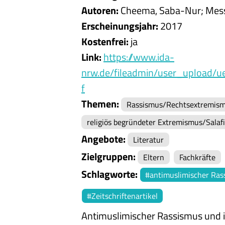
Autoren
Cheema, Saba-Nur
Mess
Erscheinungsjahr
2017
Kostenfrei
ja
Link
https://www.ida-
nrw.de/fileadmin/user_upload/u
f
Themen
Rassismus/Rechtsextremis
religiös begründeter Extremismus/Salaf
Angebote
Literatur
Zielgruppen
Eltern
Fachkräfte
Schlagworte
antimuslimischer Ras
Zeitschriftenartikel
Antimuslimischer Rassismus und i