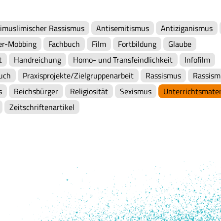
imuslimischer Rassismus
Antisemitismus
Antiziganismus
er-Mobbing
Fachbuch
Film
Fortbildung
Glaube
t
Handreichung
Homo- und Transfeindlichkeit
Infofilm
uch
Praxisprojekte/Zielgruppenarbeit
Rassismus
Rassism
s
Reichsbürger
Religiosität
Sexismus
Unterrichtsmater
Zeitschriftenartikel