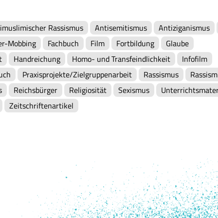
imuslimischer Rassismus
Antisemitismus
Antiziganismus
er-Mobbing
Fachbuch
Film
Fortbildung
Glaube
t
Handreichung
Homo- und Transfeindlichkeit
Infofilm
uch
Praxisprojekte/Zielgruppenarbeit
Rassismus
Rassism
s
Reichsbürger
Religiosität
Sexismus
Unterrichtsmater
Zeitschriftenartikel