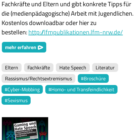
Fachkräfte und Eltern und gibt konkrete Tipps für
die (medienpädagogische) Arbeit mit Jugendlichen.
Kostenlos downloadbar oder hier zu
bestellen:
http://lfmpublikationen.lfm-nrw.de/
mehr erfahren
Eltern
Fachkräfte
Hate Speech
Literatur
Rassismus/Rechtsextremismus
Broschüre
Cyber-Mobbing
Homo- und Transfeindlichkeit
Sexismus