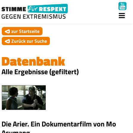
zur Startseite
Zurück zur Suche
Datenbank
Alle Ergebnisse (gefiltert)
Die Arier. Ein Dokumentarfilm von Mo
Asumang