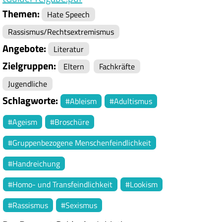
Themen
Hate Speech
Rassismus/Rechtsextremismus
Angebote
Literatur
Zielgruppen
Eltern
Fachkräfte
Jugendliche
Schlagworte
Ableism
Adultismus
Ageism
Broschüre
Gruppenbezogene Menschenfeindlichkeit
Handreichung
Homo- und Transfeindlichkeit
Lookism
Rassismus
Sexismus