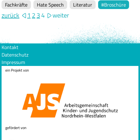
Fachkräfte
Hate Speech
Literatur
Broschüre
zurück
1
2
3
4
weiter
Kontakt
Datenschutz
Impressum
ein Projekt von
gefördert von